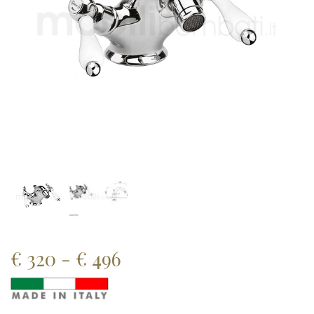
Fascia
€
320
-
€
496
di