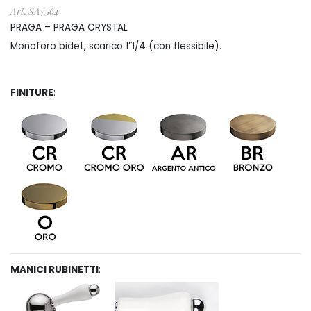
prezzo:
Art. SA7564
da
PRAGA – PRAGA CRYSTAL
Monoforo bidet, scarico 1”1/4 (con flessibile).
€ 320
a
FINITURE
:
€ 496
MANICI RUBINETTI
: