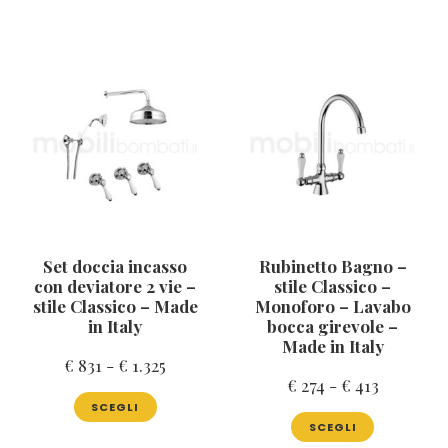
Set doccia incasso
Rubinetto Bagno –
con deviatore 2 vie –
stile Classico –
stile Classico – Made
Monoforo – Lavabo
in Italy
bocca girevole –
Made in Italy
Fascia
€
831
-
€
1.325
Fascia
€
274
-
€
413
di
Questo
di
SCEGLI
prodotto
Questo
prezzo:
SCEGLI
ha
prodotto
prezzo:
da