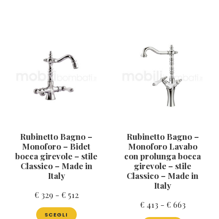
più
ha
da
€ 831
varianti.
più
€ 274
a
Le
varianti.
a
opzioni
Le
€ 1.325
possono
opzioni
€ 413
essere
possono
scelte
essere
nella
scelte
pagina
nella
del
pagina
prodotto
del
prodotto
Rubinetto Bagno –
Rubinetto Bagno –
Monoforo – Bidet
Monoforo Lavabo
bocca girevole – stile
con prolunga bocca
Classico – Made in
girevole – stile
Italy
Classico – Made in
Italy
Fascia
€
329
-
€
512
Fascia
€
413
-
€
663
di
Questo
di
SCEGLI
prodotto
Questo
prezzo: