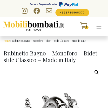
Skip to content
+393780868377
0
Home
»
Rubinetto Bagno – Monoforo – Bidet – stile Classico – Made in Italy
Rubinetto Bagno – Monoforo – Bidet –
stile Classico – Made in Italy