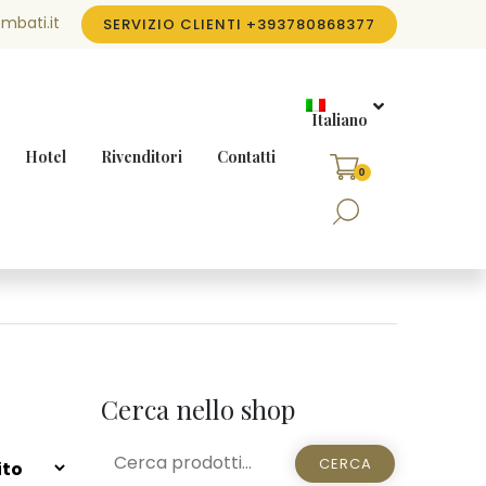
mbati.it
SERVIZIO CLIENTI
+393780868377
Italiano
Hotel
Rivenditori
Contatti
0
Cerca nello shop
CERCA:
CERCA