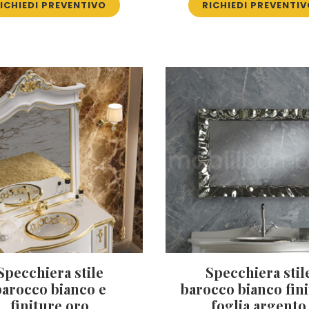
ICHIEDI PREVENTIVO
RICHIEDI PREVENTI
Specchiera stile
Specchiera stil
barocco bianco e
barocco bianco fin
finiture oro
foglia argento