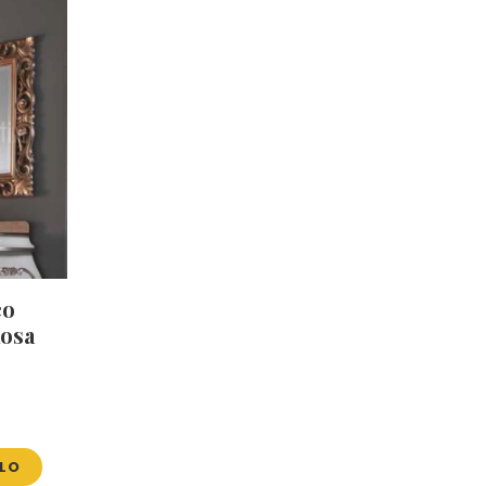
co
Rosa
LLO