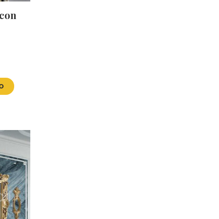
 con
VO