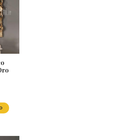
co
Oro
VO