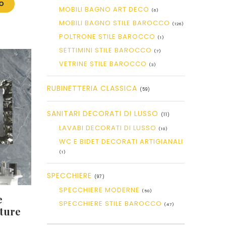
VO
MOBILI BAGNO ART DECO
(6)
MOBILI BAGNO STILE BAROCCO
(126)
POLTRONE STILE BAROCCO
(1)
SETTIMINI STILE BAROCCO
(7)
VETRINE STILE BAROCCO
(3)
RUBINETTERIA CLASSICA
(59)
SANITARI DECORATI DI LUSSO
(11)
LAVABI DECORATI DI LUSSO
(10)
WC E BIDET DECORATI ARTIGIANALI
(1)
SPECCHIERE
(97)
SPECCHIERE MODERNE
(50)
e
SPECCHIERE STILE BAROCCO
(47)
iture