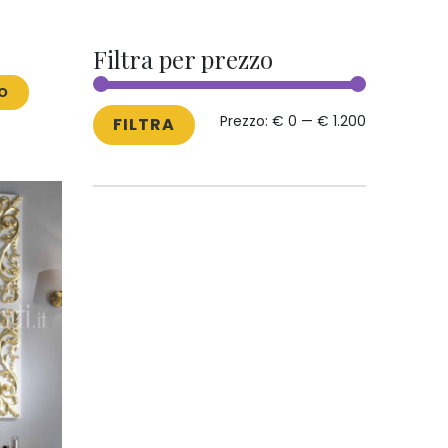
Filtra per prezzo
VO
PREZZO
PREZZO
Prezzo:
€ 0
—
€ 1.200
FILTRA
MIN
MAX