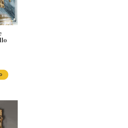
e
llo
VO