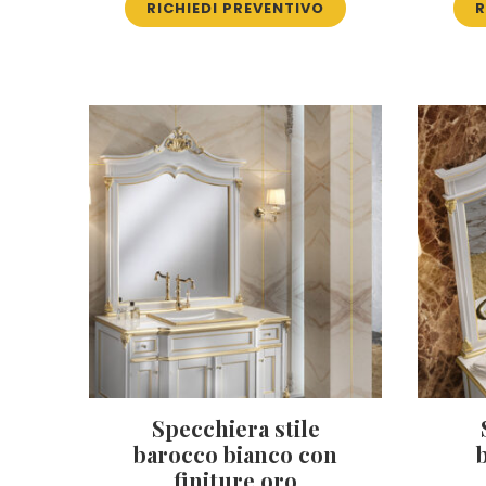
RICHIEDI PREVENTIVO
R
Specchiera stile
barocco bianco con
finiture oro