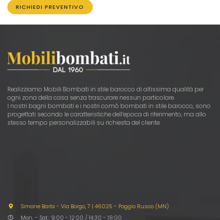
Realizziamo Mobili Bombati in stile barocco di altissima qualità per
ogni zona della casa senza trascurare nessun particolare.
I nostri bagni bombati e i nostri comò bombati in stile barocco, sono
progettati secondo le caratteristiche dell’epoca di riferimento, ma allo
stesso tempo personalizzabili su richiesta del cliente.
Simone Barbi - Via Borgo, 7
|
46025 - Poggio Rusco (MN)
Mon. - Sat.: 9:00 - 12:00 / 14:30 - 19:00