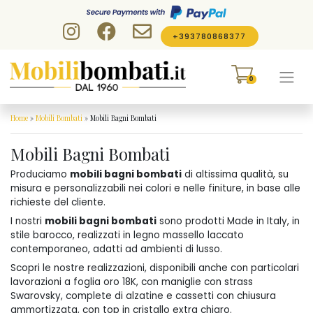
Skip to content
+393780868377
0
Home
»
Mobili Bombati
»
Mobili Bagni Bombati
Mobili Bagni Bombati
Produciamo
mobili bagni bombati
di altissima qualità, su
misura e personalizzabili nei colori e nelle finiture, in base alle
richieste del cliente.
I nostri
mobili bagni bombati
sono prodotti Made in Italy, in
stile barocco, realizzati in legno massello laccato
contemporaneo, adatti ad ambienti di lusso.
Scopri le nostre realizzazioni, disponibili anche con particolari
lavorazioni a foglia oro 18K, con maniglie con strass
Swarovsky, complete di alzatine e cassetti con chiusura
ammortizzata, con top in cristallo extra chiaro.