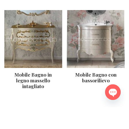
Mobile Bagno in
Mobile Bagno con
legno massello
bassorilievo
intagliato
Open ch
RICHIEDI PREVENTIVO
RICHIEDI PREVENTIVO