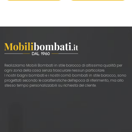
Realizziamo Mobili Bombati in stile barocco di altissima qualità per
ogni zona della casa senza trascurare nessun particolare.
I nostri bagni bombati e i nostri comò bombati in stile barocco, sono
progettati secondo le caratteristiche dell’epoca di riferimento, ma allo
stesso tempo personalizzabili su richiesta del cliente.