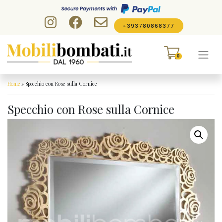
Skip to content
+393780868377
0
Home
»
Specchio con Rose sulla Cornice
Specchio con Rose sulla Cornice