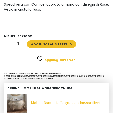
Specchiera con Cornice lavorata a mano con disegni di Rose.
Vetro in cristallo fuso.
MISURE: 80X100X
SPECCHIO
AGGIUNGI AL CARRELLO
CON
ROSE
SULLA
Aggiungi ai Preferiti
CORNICE
QUANTITÀ
CATEGORIE:
SPECCHIERE
,
SPECCHIERE MODERNE
TAG:
SPECCHIERA BAROCCA
,
SPECCHIERA MODERNA
,
SPECCHIO BAROCCO
,
SPECCHIO
CORNICE BAROCCA
,
SPECCHIO MODERNO
ABBINA IL MOBILE ALLA SUA SPECCHIERA:
Mobile Bombato Bagno con bassorilievi