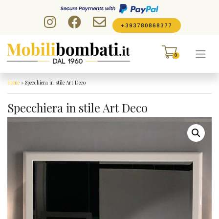
Skip to content
+393780868377
0
Home
»
Specchiera in stile Art Deco
Specchiera in stile Art Deco