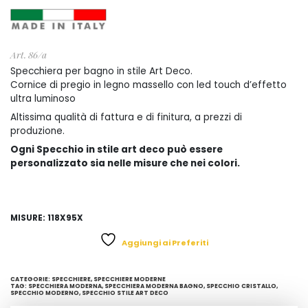
Art. 86/a
Specchiera per bagno in stile Art Deco.
Cornice di pregio in legno massello con led touch d’effetto
ultra luminoso
Altissima qualità di fattura e di finitura, a prezzi di
produzione.
Ogni Specchio in stile art deco può essere
personalizzato sia nelle misure che nei colori.
MISURE: 118X95X
Aggiungi ai Preferiti
CATEGORIE:
SPECCHIERE
,
SPECCHIERE MODERNE
TAG:
SPECCHIERA MODERNA
,
SPECCHIERA MODERNA BAGNO
,
SPECCHIO CRISTALLO
,
SPECCHIO MODERNO
,
SPECCHIO STILE ART DECO