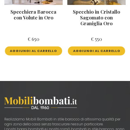
Specchiera Barocca
Specchio in Cristallo
con Volute in Oro
Sagomato con
Graniglia Oro
€
650
€
550
AGGIUNGI AL CARRELLO
AGGIUNGI AL CARRELLO
Realizziamo Mobili Bombati in stile barocco di altissima qualità per
ogni zona della casa senza trascurare nessun particolare.
I nostri bagni bombati e i nostri comò bombati in stile barocco, sono