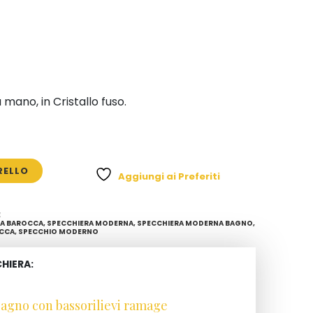
ano, in Cristallo fuso.
RELLO
Aggiungi ai Preferiti
E
RA BAROCCA
,
SPECCHIERA MODERNA
,
SPECCHIERA MODERNA BAGNO
,
OCCA
,
SPECCHIO MODERNO
CHIERA:
agno con bassorilievi ramage