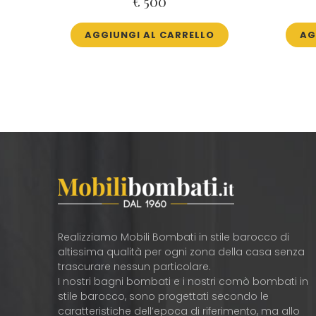
€
500
AGGIUNGI AL CARRELLO
AG
Realizziamo Mobili Bombati in stile barocco di
altissima qualità per ogni zona della casa senza
trascurare nessun particolare.
I nostri bagni bombati e i nostri comò bombati in
stile barocco, sono progettati secondo le
caratteristiche dell’epoca di riferimento, ma allo