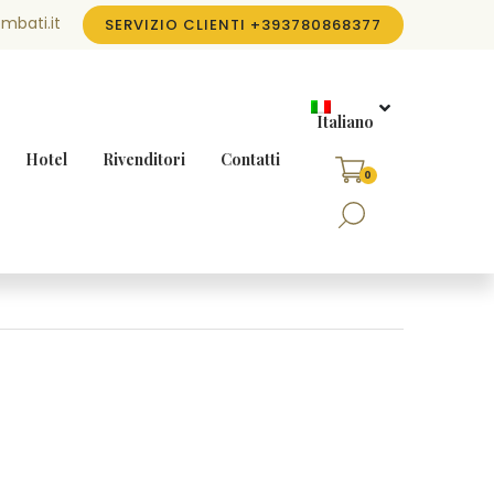
mbati.it
SERVIZIO CLIENTI
+393780868377
Italiano
Hotel
Rivenditori
Contatti
0