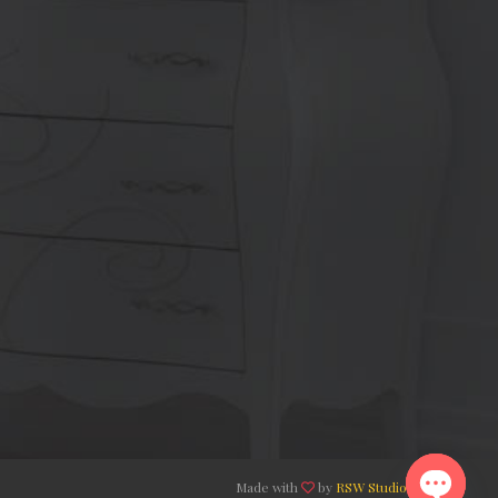
Made with
by
RSW Studio