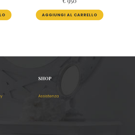
€
950
LO
AGGIUNGI AL CARRELLO
SHOP
cy
Assistenza