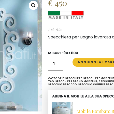
€
450
Art. 6/a
Specchiera per Bagno lavorata a m
MISURE: 90X110X
SPECCHIO
AGGIUNGI AL CAR
CON
CORNICE
CATEGORIE:
SPECCHIERE
,
SPECCHIERE MODERN
LAVORATA
TAG:
SPECCHIERA BAGNO MODERNA
,
SPECCHIE
SPECCHIO BAROCCO
,
SPECCHIO CORNICE BAR
A
MANO
ABBINA IL MOBILE ALLA SUA SPEC
QUANTITÀ
Mobile Bombato B