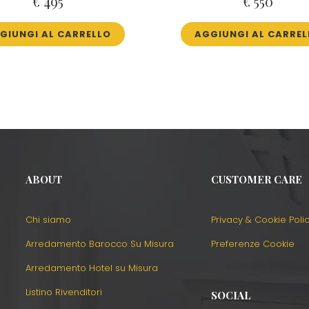
€
495
€
550
GIUNGI AL CARRELLO
AGGIUNGI AL CARREL
ABOUT
CUSTOMER CARE
Chi siamo
Privacy & Cookie Poli
Arredamento Barocco Su Misura
Preferenze Cookie
Arredamento Hotel su Misura
Listino Rivenditori
SOCIAL