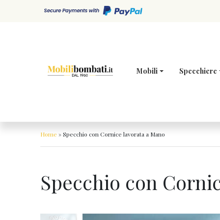
Skip to content
Mobili
Specchiere
Home
»
Specchio con Cornice lavorata a Mano
Specchio con Cornic