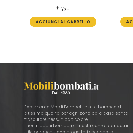
€
750
AGGIUNGI AL CARRELLO
AG
Realizziamo Mobili Bombati in stile barocco di
altissima qualità per ogni zona della casa senza
trascurare nessun particolare.
I nostri bagni bombati e i nostri comò bombati in
stile barocco, sono progettati secondo le