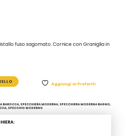
istallo fuso sagomato. Cornice con Graniglia in
RELLO
Aggiungi ai Preferiti
E
RA BAROCCA
,
SPECCHIERA MODERNA
,
SPECCHIERA MODERNA BAGNO
,
OCCA
,
SPECCHIO MODERNO
CHIERA: