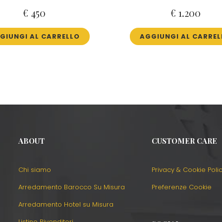
€
450
€
1.200
GIUNGI AL CARRELLO
AGGIUNGI AL CARREL
ABOUT
CUSTOMER CARE
Chi siamo
Privacy & Cookie Poli
Arredamento Barocco Su Misura
Preferenze Cookie
Arredamento Hotel su Misura
Listino Rivenditori