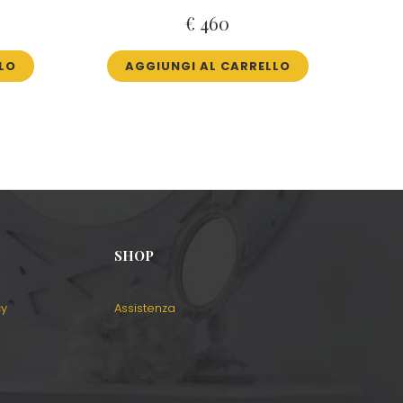
€
460
LO
AGGIUNGI AL CARRELLO
SHOP
cy
Assistenza