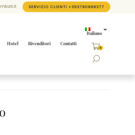
mbati.it
SERVIZIO CLIENTI
+393780868377
Italiano
Hotel
Rivenditori
Contatti
0
o