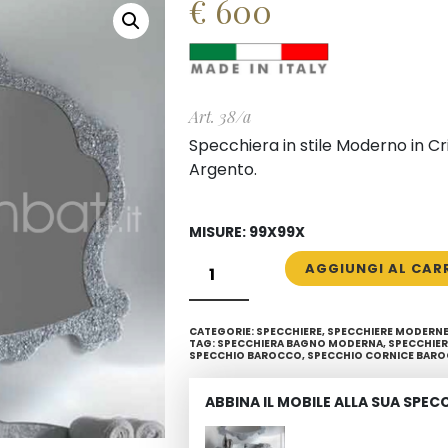
€
600
Art. 38/a
Specchiera in stile Moderno in Cr
Argento.
MISURE: 99X99X
SPECCHIO
AGGIUNGI AL CAR
MODERNO
IN
CATEGORIE:
SPECCHIERE
,
SPECCHIERE MODERN
CRISTALLO
TAG:
SPECCHIERA BAGNO MODERNA
,
SPECCHIE
SPECCHIO BAROCCO
,
SPECCHIO CORNICE BAR
FUSO
SAGOMATO
ABBINA IL MOBILE ALLA SUA SPEC
QUANTITÀ