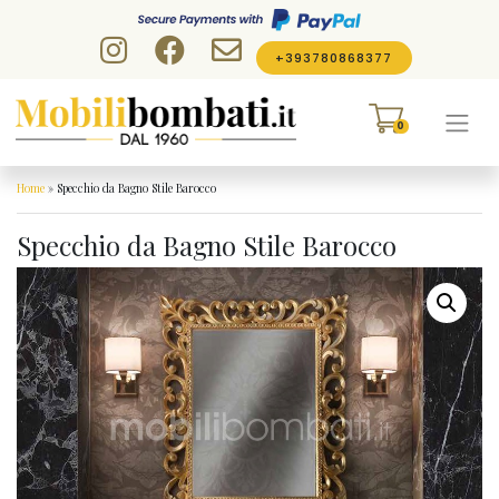
Skip to content
+393780868377
0
Home
»
Specchio da Bagno Stile Barocco
Specchio da Bagno Stile Barocco