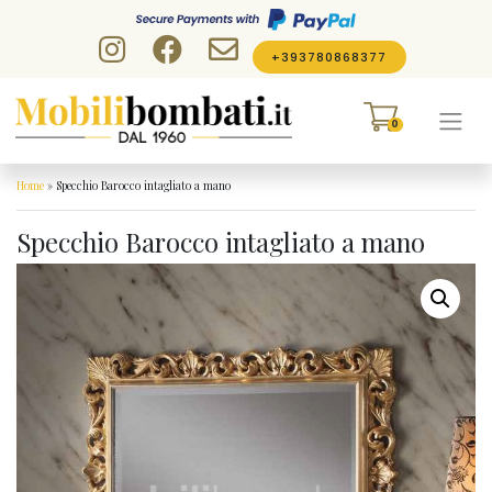
Skip to content
+393780868377
0
Home
»
Specchio Barocco intagliato a mano
Specchio Barocco intagliato a mano