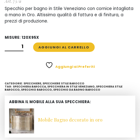
Art. 73/a
Specchio per bagno in Stile Veneziano con cornice intagliata
a mano in Oro. Altissima qualità di fattura e di finitura, a
prezzi di produzione.
MISURE: 120X95X
SPECCHIO
AGGIUNGI AL CARRELLO
BAROCCO
INTAGLIATO
A
Aggiungi ai Preferiti
MANO
QUANTITÀ
CATEGORIE:
SPECCHIERE
,
SPECCHIERE STILE BAROCCO
TAG:
SPECCHIERA BAROCCA
,
SPECCHIERA IN STILE VENEZIANO
,
SPECCHIERA STILE
BAROCCO
,
SPECCHIO BAROCCO
,
SPECCHIO DA BAGNO BAROCCO
ABBINA IL MOBILE ALLA SUA SPECCHIERA:
Mobile Bagno decorato in oro