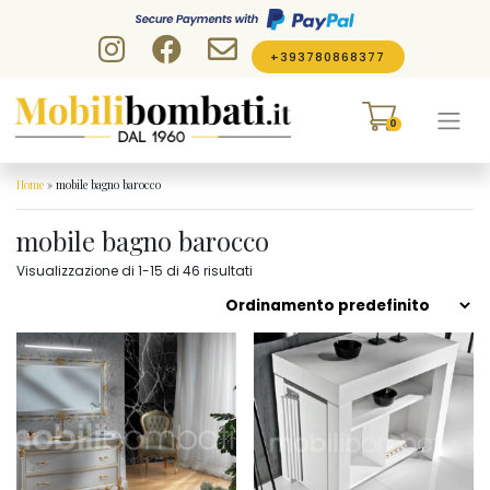
Skip to content
+393780868377
0
Home
»
mobile bagno barocco
mobile bagno barocco
Visualizzazione di 1-15 di 46 risultati