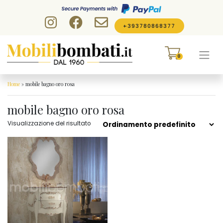
Skip to content
+393780868377
0
Home
»
mobile bagno oro rosa
mobile bagno oro rosa
Visualizzazione del risultato