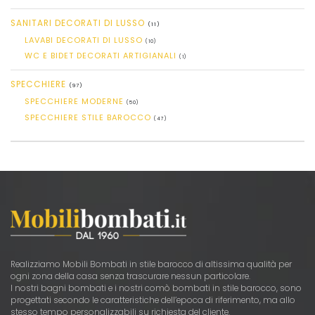
SANITARI DECORATI DI LUSSO
(11)
LAVABI DECORATI DI LUSSO
(10)
WC E BIDET DECORATI ARTIGIANALI
(1)
SPECCHIERE
(97)
SPECCHIERE MODERNE
(50)
SPECCHIERE STILE BAROCCO
(47)
Realizziamo Mobili Bombati in stile barocco di altissima qualità per
ogni zona della casa senza trascurare nessun particolare.
I nostri bagni bombati e i nostri comò bombati in stile barocco, sono
progettati secondo le caratteristiche dell’epoca di riferimento, ma allo
stesso tempo personalizzabili su richiesta del cliente.