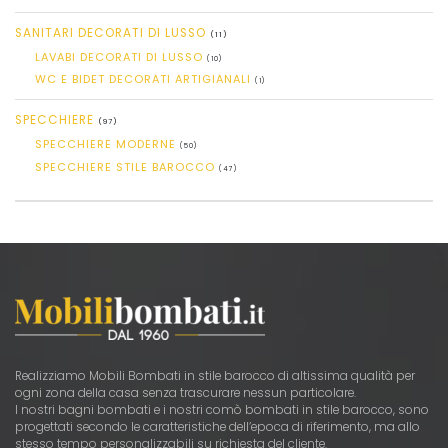
SANITARI DECORATI DI LUSSO
(11)
LAVABI DECORATI DI LUSSO
(10)
WC E BIDET DECORATI ARTIGIANALI
(1)
SPECCHIERE
(97)
SPECCHIERE MODERNE
(50)
SPECCHIERE STILE BAROCCO
(47)
Realizziamo Mobili Bombati in stile barocco di altissima qualità per
ogni zona della casa senza trascurare nessun particolare.
I nostri bagni bombati e i nostri comò bombati in stile barocco, sono
progettati secondo le caratteristiche dell’epoca di riferimento, ma allo
stesso tempo personalizzabili su richiesta del cliente.