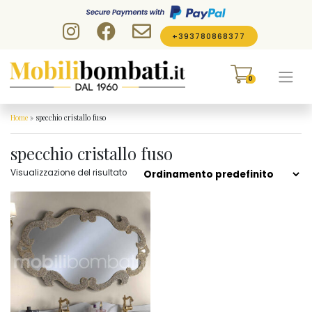
Skip to content
+393780868377
0
Home
»
specchio cristallo fuso
specchio cristallo fuso
Visualizzazione del risultato