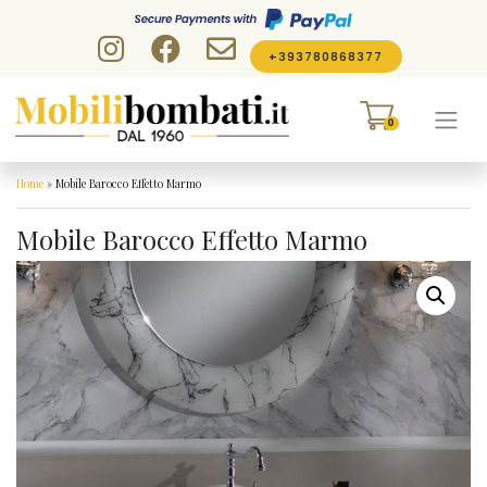
Skip to content
+393780868377
0
Home
»
Mobile Barocco Effetto Marmo
Mobile Barocco Effetto Marmo