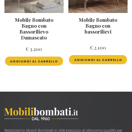
Mobile Bombato
Mobile Bombato
Bagno con
Bagno con
Bassorilievo
bassorilievi
Damascato
€
2.100
€
3.200
AGGIUNGI AL CARRELLO
AGGIUNGI AL CARRELLO
Realizziamo Mobili Bombati in stile barocco di altissima qualità per