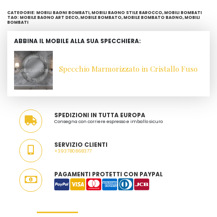
CATEGORIE:
MOBILI BAGNI BOMBATI
,
MOBILI BAGNO STILE BAROCCO
,
MOBILI BOMBATI
TAG:
MOBILE BAGNO ART DECO
,
MOBILE BOMBATO
,
MOBILE BOMBATO BAGNO
,
MOBILI
BOMBATI
ABBINA IL MOBILE ALLA SUA SPECCHIERA:
Specchio Marmorizzato in Cristallo Fuso
SPEDIZIONI IN TUTTA EUROPA
Consegna con corriere espresso e imballo sicuro
SERVIZIO CLIENTI
+393780868377
PAGAMENTI PROTETTI CON PAYPAL