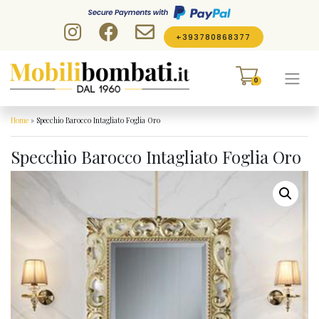
Skip to content
+393780868377
0
Home
»
Specchio Barocco Intagliato Foglia Oro
Specchio Barocco Intagliato Foglia Oro