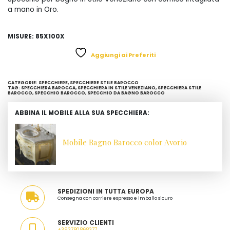
a mano in Oro.
MISURE: 85X100X
Aggiungi ai Preferiti
CATEGORIE:
SPECCHIERE
,
SPECCHIERE STILE BAROCCO
TAG:
SPECCHIERA BAROCCA
,
SPECCHIERA IN STILE VENEZIANO
,
SPECCHIERA STILE
BAROCCO
,
SPECCHIO BAROCCO
,
SPECCHIO DA BAGNO BAROCCO
ABBINA IL MOBILE ALLA SUA SPECCHIERA:
Mobile Bagno Barocco color Avorio
SPEDIZIONI IN TUTTA EUROPA
Consegna con corriere espresso e imballo sicuro
SERVIZIO CLIENTI
+393780868377