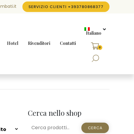
mbati.it
SERVIZIO CLIENTI
+393780868377
Italiano
Hotel
Rivenditori
Contatti
0
Cerca nello shop
CERCA:
CERCA