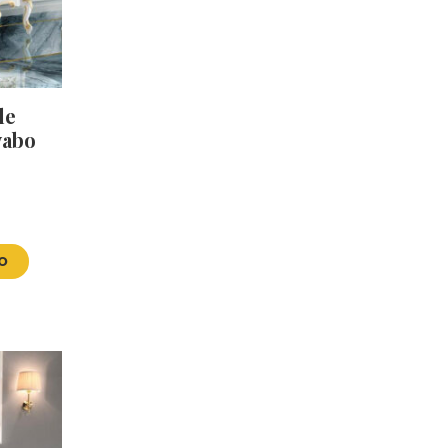
le
vabo
VO