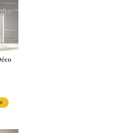
Déco
VO