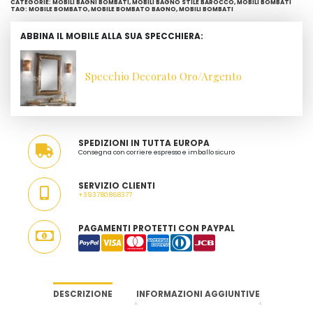
CATEGORIE:
MOBILI BAGNI BOMBATI
,
MOBILI BAGNO STILE BAROCCO
,
MOBILI BOMBATI
QUANTITÀ
TAG:
MOBILE BOMBATO
,
MOBILE BOMBATO BAGNO
,
MOBILI BOMBATI
ABBINA IL MOBILE ALLA SUA SPECCHIERA:
Specchio Decorato Oro/Argento
SPEDIZIONI IN TUTTA EUROPA
Consegna con corriere espresso e imballo sicuro
SERVIZIO CLIENTI
+393780868377
PAGAMENTI PROTETTI CON PAYPAL
DESCRIZIONE
INFORMAZIONI AGGIUNTIVE