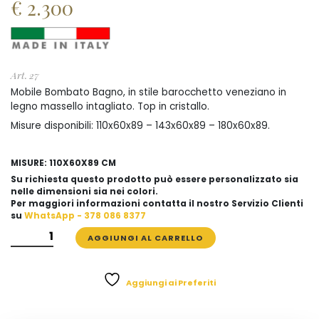
€
2.300
Art. 27
Mobile Bombato Bagno, in stile barocchetto veneziano in
legno massello intagliato. Top in cristallo.
Misure disponibili: 110x60x89 – 143x60x89 – 180x60x89.
MISURE: 110X60X89 CM
Su richiesta questo prodotto può essere personalizzato sia
nelle dimensioni sia nei colori.
Per maggiori informazioni contatta il nostro Servizio Clienti
su
WhatsApp - 378 086 8377
MOBILE
AGGIUNGI AL CARRELLO
BOMBATO
BAGNO
STILE
Aggiungi ai Preferiti
BAROCCHETTO
VENEZIANO