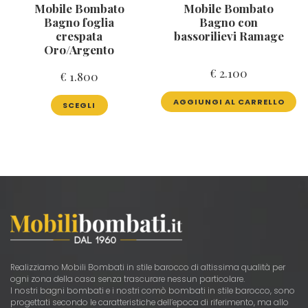
Mobile Bombato
Mobile Bombato
Bagno foglia
Bagno con
crespata
bassorilievi Ramage
Oro/Argento
€
2.100
€
1.800
Questo
AGGIUNGI AL CARRELLO
SCEGLI
prodotto
ha
più
varianti.
Le
opzioni
possono
essere
scelte
nella
pagina
del
Realizziamo Mobili Bombati in stile barocco di altissima qualità per
prodotto
ogni zona della casa senza trascurare nessun particolare.
I nostri bagni bombati e i nostri comò bombati in stile barocco, sono
progettati secondo le caratteristiche dell’epoca di riferimento, ma allo