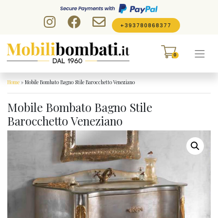
Skip to content
+393780868377
0
Home
»
Mobile Bombato Bagno Stile Barocchetto Veneziano
Mobile Bombato Bagno Stile
Barocchetto Veneziano