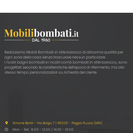
Realizziamo Mobili Bombati in stile barocco di altissima qualità per
ogni zona della casa senza trascurare nessun particolare.
I nostri bagni bombati e i nostri comò bombati in stile barocco, sono
progettati secondo le caratteristiche dell’epoca di riferimento, ma allo
stesso tempo personalizzabili su richiesta del cliente.
Simone Barbi - Via Borgo, 7
|
46025 - Poggio Rusco (MN)
Mon. - Sat.: 9:00 - 12:00 / 14:30 - 19:00