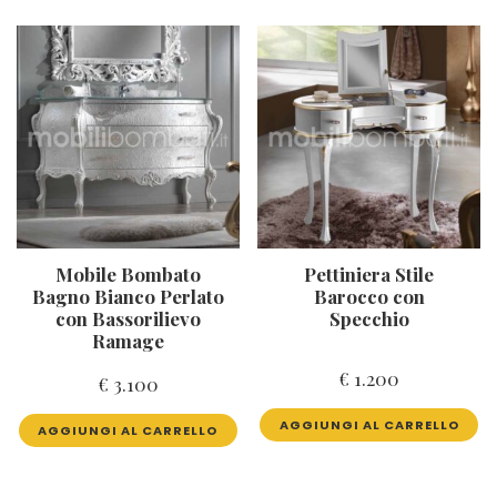
Mobile Bombato
Pettiniera Stile
Bagno Bianco Perlato
Barocco con
con Bassorilievo
Specchio
Ramage
€
1.200
€
3.100
AGGIUNGI AL CARRELLO
AGGIUNGI AL CARRELLO