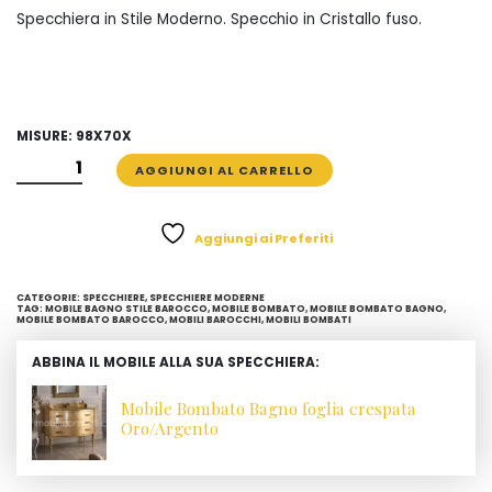
Specchiera in Stile Moderno. Specchio in Cristallo fuso.
MISURE: 98X70X
SPECCHIO
AGGIUNGI AL CARRELLO
DECORATO
IN
CRISTALLO
Aggiungi ai Preferiti
FUSO
QUANTITÀ
CATEGORIE:
SPECCHIERE
,
SPECCHIERE MODERNE
TAG:
MOBILE BAGNO STILE BAROCCO
,
MOBILE BOMBATO
,
MOBILE BOMBATO BAGNO
,
MOBILE BOMBATO BAROCCO
,
MOBILI BAROCCHI
,
MOBILI BOMBATI
ABBINA IL MOBILE ALLA SUA SPECCHIERA:
Mobile Bombato Bagno foglia crespata
Oro/Argento