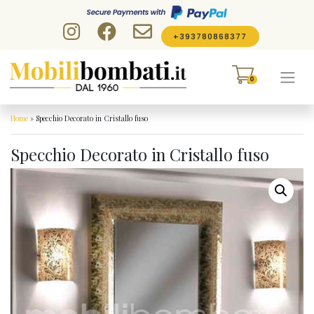
Skip to content
+393780868377
0
Home
»
Specchio Decorato in Cristallo fuso
Specchio Decorato in Cristallo fuso