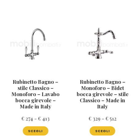
a
più
Le
€ 413
varianti.
opzioni
€ 1.310
a
Le
possono
opzioni
essere
€ 663
possono
scelte
essere
nella
scelte
pagina
nella
del
pagina
prodotto
del
prodotto
Rubinetto Bagno –
Rubinetto Bagno –
stile Classico –
Monoforo – Bidet
Monoforo – Lavabo
bocca girevole – stile
bocca girevole –
Classico – Made in
Made in Italy
Italy
Fascia
Fascia
€
274
-
€
413
€
329
-
€
512
di
di
Questo
Questo
SCEGLI
SCEGLI
prodotto
prodotto
prezzo:
prezzo:
ha
ha