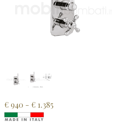
Fascia
€
940
-
€
1.385
di