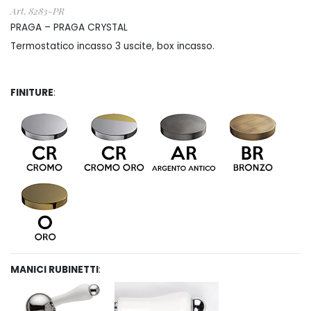
prezzo:
Art. 8283-PR
da
PRAGA – PRAGA CRYSTAL
Termostatico incasso 3 uscite, box incasso.
€ 940
a
FINITURE
:
€ 1.385
MANICI RUBINETTI
: