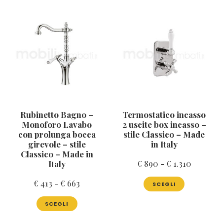
Rubinetto Bagno –
Termostatico incasso
Monoforo Lavabo
2 uscite box incasso –
con prolunga bocca
stile Classico – Made
girevole – stile
in Italy
Classico – Made in
Fascia
€
890
-
€
1.310
Italy
di
Questo
Fascia
€
413
-
€
663
SCEGLI
prodotto
prezzo:
di
Questo
ha
da
SCEGLI
prodotto
più
prezzo:
€ 890
ha
varianti.
da