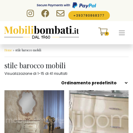
Skip to content
+393780868377
0
Home
»
stile barocco mobili
stile barocco mobili
Visualizzazione di 1-15 di 41 risultati