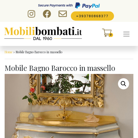
Skip to content
+393780868377
0
Home
»
Mobile Bagno Barocco in massello
Mobile Bagno Barocco in massello