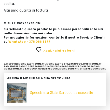
scelta.
Altissima qualità di fattura.
MISURE: 150X65X86 CM
Su richiesta questo prodotto può essere personalizzato sia
nelle dimensioni sia nei colori.
Per maggiori informazioni contatta il nostro Servizio Clienti
su
WhatsApp - 378 086 8377
Aggiungi ai Preferiti
CATEGORIE:
MOBILI BAGNI BOMBATI
,
MOBILI BAGNO STILE BAROCCO
,
MOBILI BOMBATI
TAG:
MOBILE BAGNO STILE BAROCCO
,
MOBILE BOMBATO
,
MOBILE BOMBATO BAGNO
,
MOBILE BOMBATO BAROCCO
,
MOBILI BAROCCHI
,
MOBILI BOMBATI
,
STILE BAROCCO MOBILI
ABBINA IL MOBILE ALLA SUA SPECCHIERA:
Specchiera Stile Barocco in massello