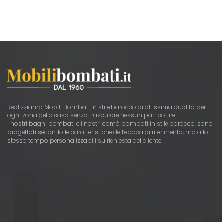
Realizziamo Mobili Bombati in stile barocco di altissima qualità per
ogni zona della casa senza trascurare nessun particolare.
I nostri bagni bombati e i nostri comò bombati in stile barocco, sono
progettati secondo le caratteristiche dell’epoca di riferimento, ma allo
stesso tempo personalizzabili su richiesta del cliente.