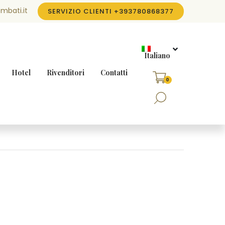
mbati.it
SERVIZIO CLIENTI
+393780868377
Italiano
Hotel
Rivenditori
Contatti
0