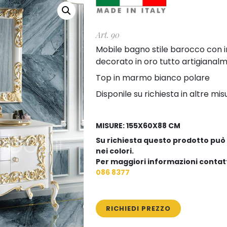
Art. 90
Mobile bagno stile barocco con i
decorato in oro tutto artigianal
Top in marmo bianco polare
Disponile su richiesta in altre misu
MISURE: 155X60X88 CM
Su richiesta questo prodotto può 
nei colori.
Per maggiori informazioni contatta
086 8377
RICHIEDI PREZZO