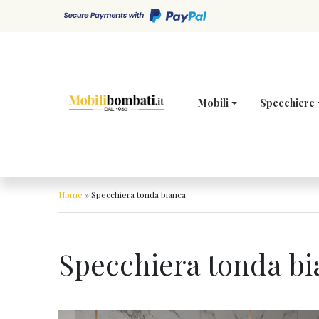
Skip to content
Mobili
Specchiere
Home
»
Specchiera tonda bianca
Specchiera tonda b