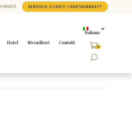
mbati.it
SERVIZIO CLIENTI
+393780868377
Italiano
Hotel
Rivenditori
Contatti
0